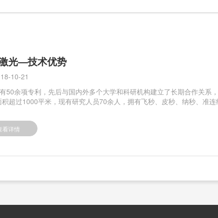
激光—技术优势
18-10-21
有50余项专利，先后与国内外多个大学和科研机构建立了长期合作关系
面积超过1000平米，现有研究人员70余人，拥有飞秒、皮秒、纳秒、准连续
查看详情