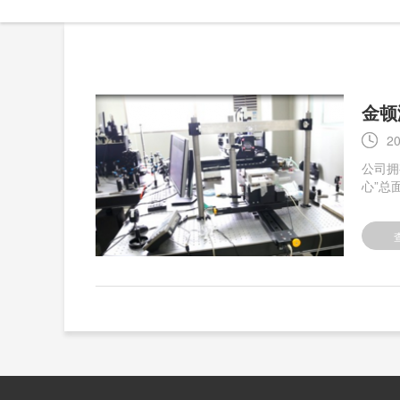
金顿
20
公司拥
心”总